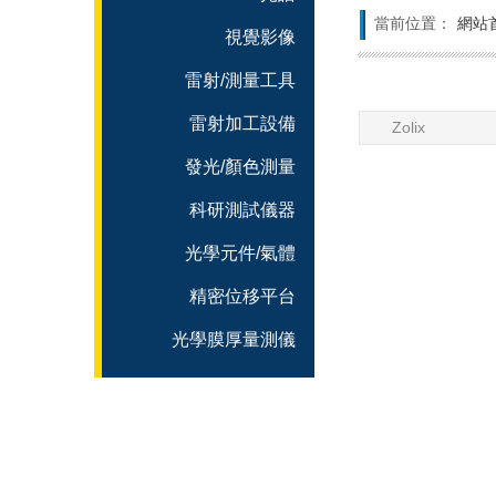
當前位置：
網站
視覺影像
雷射/測量工具
雷射加工設備
Zolix
發光/顏色測量
科研測試儀器
光學元件/氣體
精密位移平台
光學膜厚量測儀