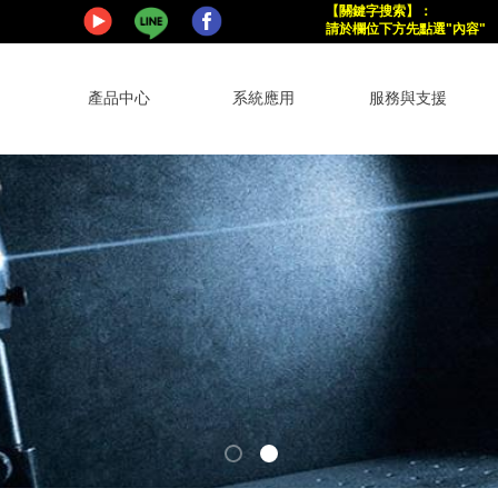
【關鍵字搜索
】
：
請於欄位下方
先點選"內容"
產品中心
系統應用
服務與支援