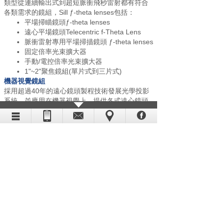
類型從連續輸出式到超短脈衝飛秒雷射都有符合
各類需求的鏡組，Sill ƒ-theta lenses包括：
平場掃瞄鏡頭ƒ-theta lenses
遠心平場鏡頭Telecentric f-Theta Lens
脈衝雷射專用平場掃描鏡頭 ƒ-theta lenses
固定倍率光束擴大器
手動/電控倍率光束擴大器
1"~2"聚焦鏡組(單片式到三片式)
機器視覺鏡組
採用超過40年的遠心鏡頭製程技術發展光學投影
系統，並應用在機器視覺上，提供各式遠心鏡頭
與聚光鏡。
專業投影鏡組
提供專業的投影鏡組從300mm到1000mm，放大
倍率從5X到100X。
遠心影像，邊綠不失真
<0.05%畫面六形比率
長工作距離與聚焦長度
視野範圍內提供均勻與高解析度