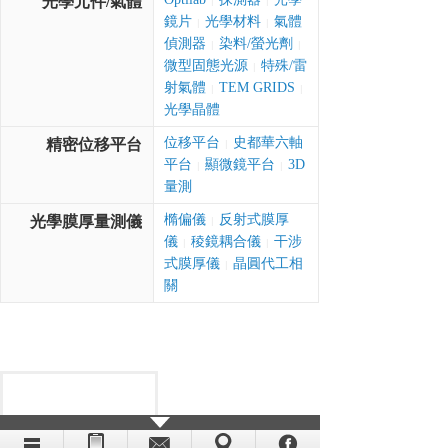
光學元件/氣體
|
|
鏡片
光學材料
氣體
|
|
偵測器
染料/螢光劑
|
|
微型固態光源
特殊/雷
|
射氣體
TEM GRIDS
|
|
光學晶體
位移平台
史都華六軸
精密位移平台
|
平台
顯微鏡平台
3D
|
|
量測
橢偏儀
反射式膜厚
光學膜厚量測儀
|
儀
稜鏡耦合儀
干涉
|
|
式膜厚儀
晶圓代工相
|
關