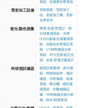
系統
自適應光學系統
|
雷射振鏡
雷射加工
雷射加工設備
|
頭
雷射加工機
雷射
|
|
光學零件
輝度/色度/照度計
積
發光/顏色測量
|
分球量測系統
光學
|
(LED)遠場/近場量測系
統
自動化光學測試系
|
統
UV材料物質分析
|
系統
均勻光源/校正光
|
源
反射/穿透式霧度計
|
微弱訊號量測
真空儀
科研測試儀器
|
器
時間與頻率
測試
|
|
儀器
分析儀器
低溫
|
|
系統
曝光機
磁性量
|
|
測系統
生醫相關設
|
備
NMR核磁共振分析
|
儀
粉末/粉體量測
|
Optilab
探測器
光學