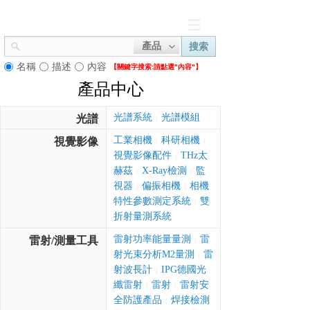
產品
搜索
名稱
描述
內容
【關鍵字搜索:
請點選"內容"】
產品中心
光譜系統
光譜模組
光譜
|
工業相機
科研相機
視覺影像
|
|
視覺影像配件
THz太
|
赫茲
X-Ray檢測
監
|
|
視器
偏振相機
相機
|
|
特性參數測定系統
雙
|
折射量測系統
雷射功率能量量測
雷
雷射/測量工具
|
射光束分析M2量測
雷
|
射波長計
IPG德國光
|
纖雷射
雷射
雷射安
|
|
全防護產品
焊接檢測
|