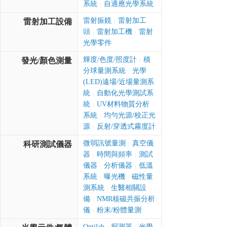
系統
自適應光學系統
|
雷射振鏡
雷射加工
雷射加工設備
|
頭
雷射加工機
雷射
|
|
光學零件
輝度/色度/照度計
積
發光/顏色測量
|
分球量測系統
光學
|
(LED)遠場/近場量測系
統
自動化光學測試系
|
統
UV材料物質分析
|
系統
均勻光源/校正光
|
源
反射/穿透式霧度計
|
微弱訊號量測
真空儀
科研測試儀器
|
器
時間與頻率
測試
|
|
儀器
分析儀器
低溫
|
|
系統
曝光機
磁性量
|
|
測系統
生醫相關設
|
備
NMR核磁共振分析
|
儀
粉末/粉體量測
|
Optilab
探測器
光學