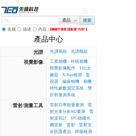
產品
搜索
名稱
描述
內容
【關鍵字搜索:
請點選"內容"】
產品中心
光譜系統
光譜模組
光譜
|
工業相機
科研相機
視覺影像
|
|
視覺影像配件
THz太
|
赫茲
X-Ray檢測
監
|
|
視器
偏振相機
相機
|
|
特性參數測定系統
雙
|
折射量測系統
雷射功率能量量測
雷
雷射/測量工具
|
射光束分析M2量測
雷
|
射波長計
IPG德國光
|
纖雷射
雷射
雷射安
|
|
全防護產品
焊接檢測
|