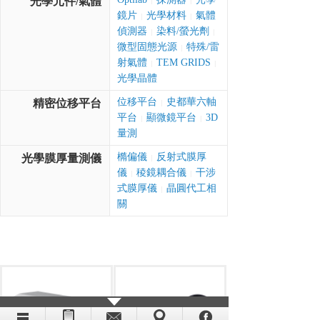
光學元件/氣體
|
|
鏡片
光學材料
氣體
|
|
偵測器
染料/螢光劑
|
|
微型固態光源
特殊/雷
|
射氣體
TEM GRIDS
|
|
光學晶體
位移平台
史都華六軸
精密位移平台
|
平台
顯微鏡平台
3D
|
|
量測
橢偏儀
反射式膜厚
光學膜厚量測儀
|
儀
稜鏡耦合儀
干涉
|
|
式膜厚儀
晶圓代工相
|
關