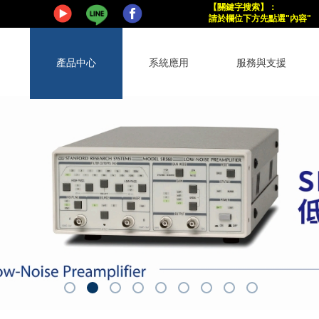
【關鍵字搜索
】
：
請於欄位下方
先點選"內容"
產品中心
系統應用
服務與支援