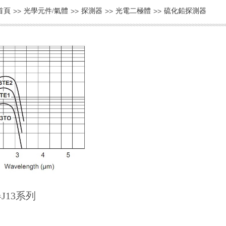
首頁
>>
光學元件/氣體
>>
探測器
>>
光電二極體
>>
硫化鉛探測器
J13系列