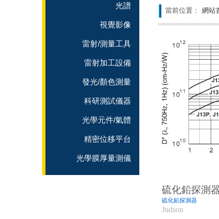
光譜
當前位置：
網站
視覺影像
雷射/測量工具
雷射加工設備
發光/顏色測量
科研測試儀器
光學元件/氣體
精密位移平台
光學膜厚量測儀
硫化鉛探測器
硫化鉛探測器
Judson