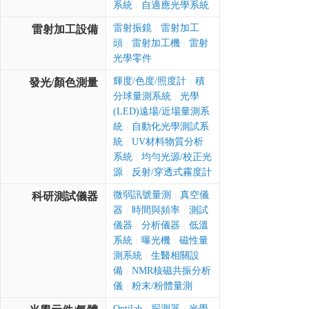
系統
自適應光學系統
|
雷射振鏡
雷射加工
雷射加工設備
|
頭
雷射加工機
雷射
|
|
光學零件
輝度/色度/照度計
積
發光/顏色測量
|
分球量測系統
光學
|
(LED)遠場/近場量測系
統
自動化光學測試系
|
統
UV材料物質分析
|
系統
均勻光源/校正光
|
源
反射/穿透式霧度計
|
微弱訊號量測
真空儀
科研測試儀器
|
器
時間與頻率
測試
|
|
儀器
分析儀器
低溫
|
|
系統
曝光機
磁性量
|
|
測系統
生醫相關設
|
備
NMR核磁共振分析
|
儀
粉末/粉體量測
|
Optilab
探測器
光學