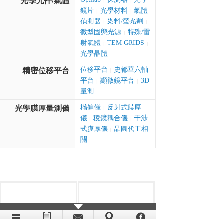
光學元件/氣體
|
|
鏡片
光學材料
氣體
|
|
偵測器
染料/螢光劑
|
|
微型固態光源
特殊/雷
|
射氣體
TEM GRIDS
|
|
光學晶體
位移平台
史都華六軸
精密位移平台
|
平台
顯微鏡平台
3D
|
|
量測
橢偏儀
反射式膜厚
光學膜厚量測儀
|
儀
稜鏡耦合儀
干涉
|
|
式膜厚儀
晶圓代工相
|
關