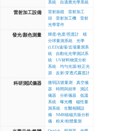
系統
自適應光學系統
|
雷射振鏡
雷射加工
雷射加工設備
|
頭
雷射加工機
雷射
|
|
光學零件
輝度/色度/照度計
積
發光/顏色測量
|
分球量測系統
光學
|
(LED)遠場/近場量測系
統
自動化光學測試系
|
統
UV材料物質分析
|
系統
均勻光源/校正光
|
源
反射/穿透式霧度計
|
微弱訊號量測
真空儀
科研測試儀器
|
器
時間與頻率
測試
|
|
儀器
分析儀器
低溫
|
|
系統
曝光機
磁性量
|
|
測系統
生醫相關設
|
備
NMR核磁共振分析
|
儀
粉末/粉體量測
|
Optilab
探測器
光學