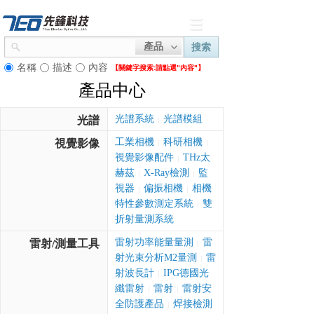
產品
搜索
名稱
描述
內容
【關鍵字搜索:
請點選"內容"】
產品中心
光譜系統
光譜模組
光譜
|
工業相機
科研相機
視覺影像
|
|
視覺影像配件
THz太
|
赫茲
X-Ray檢測
監
|
|
視器
偏振相機
相機
|
|
特性參數測定系統
雙
|
折射量測系統
雷射功率能量量測
雷
雷射/測量工具
|
射光束分析M2量測
雷
|
射波長計
IPG德國光
|
纖雷射
雷射
雷射安
|
|
全防護產品
焊接檢測
|