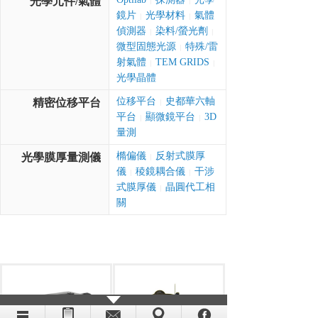
光學元件/氣體
|
|
鏡片
光學材料
氣體
|
|
偵測器
染料/螢光劑
|
|
微型固態光源
特殊/雷
|
射氣體
TEM GRIDS
|
|
光學晶體
位移平台
史都華六軸
精密位移平台
|
平台
顯微鏡平台
3D
|
|
量測
橢偏儀
反射式膜厚
光學膜厚量測儀
|
儀
稜鏡耦合儀
干涉
|
|
式膜厚儀
晶圓代工相
|
關