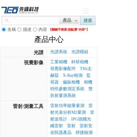
產品
搜索
名稱
描述
內容
【關鍵字搜索:
請點選"內容"】
產品中心
光譜系統
光譜模組
光譜
|
工業相機
科研相機
視覺影像
|
|
視覺影像配件
THz太
|
赫茲
X-Ray檢測
監
|
|
視器
偏振相機
相機
|
|
特性參數測定系統
雙
|
折射量測系統
雷射功率能量量測
雷
雷射/測量工具
|
射光束分析M2量測
雷
|
射波長計
IPG德國光
|
纖雷射
雷射
雷射安
|
|
全防護產品
焊接檢測
|