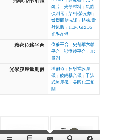
光學元件/氣體
|
|
鏡片
光學材料
氣體
|
|
偵測器
染料/螢光劑
|
|
微型固態光源
特殊/雷
|
射氣體
TEM GRIDS
|
|
光學晶體
位移平台
史都華六軸
精密位移平台
|
平台
顯微鏡平台
3D
|
|
量測
橢偏儀
反射式膜厚
光學膜厚量測儀
|
儀
稜鏡耦合儀
干涉
|
|
式膜厚儀
晶圓代工相
|
關