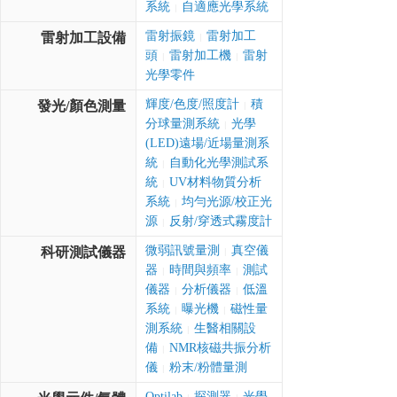
系統
自適應光學系統
|
雷射振鏡
雷射加工
雷射加工設備
|
頭
雷射加工機
雷射
|
|
光學零件
輝度/色度/照度計
積
發光/顏色測量
|
分球量測系統
光學
|
(LED)遠場/近場量測系
統
自動化光學測試系
|
統
UV材料物質分析
|
系統
均勻光源/校正光
|
源
反射/穿透式霧度計
|
微弱訊號量測
真空儀
科研測試儀器
|
器
時間與頻率
測試
|
|
儀器
分析儀器
低溫
|
|
系統
曝光機
磁性量
|
|
測系統
生醫相關設
|
備
NMR核磁共振分析
|
儀
粉末/粉體量測
|
Optilab
探測器
光學