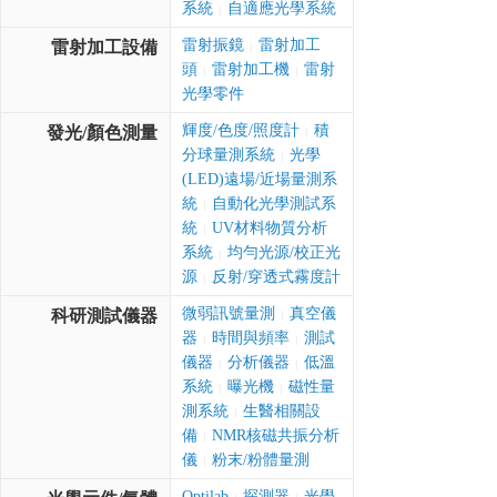
系統
自適應光學系統
|
雷射振鏡
雷射加工
雷射加工設備
|
頭
雷射加工機
雷射
|
|
光學零件
輝度/色度/照度計
積
發光/顏色測量
|
分球量測系統
光學
|
(LED)遠場/近場量測系
統
自動化光學測試系
|
統
UV材料物質分析
|
系統
均勻光源/校正光
|
源
反射/穿透式霧度計
|
微弱訊號量測
真空儀
科研測試儀器
|
器
時間與頻率
測試
|
|
儀器
分析儀器
低溫
|
|
系統
曝光機
磁性量
|
|
測系統
生醫相關設
|
備
NMR核磁共振分析
|
儀
粉末/粉體量測
|
Optilab
探測器
光學