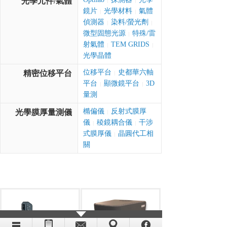
光學元件/氣體
|
|
鏡片
光學材料
氣體
|
|
偵測器
染料/螢光劑
|
|
微型固態光源
特殊/雷
|
射氣體
TEM GRIDS
|
|
光學晶體
位移平台
史都華六軸
精密位移平台
|
平台
顯微鏡平台
3D
|
|
量測
橢偏儀
反射式膜厚
光學膜厚量測儀
|
儀
稜鏡耦合儀
干涉
|
|
式膜厚儀
晶圓代工相
|
關