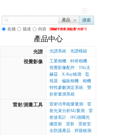
產品
搜索
名稱
描述
內容
【關鍵字搜索:
請點選"內容"】
產品中心
光譜系統
光譜模組
光譜
|
工業相機
科研相機
視覺影像
|
|
視覺影像配件
THz太
|
赫茲
X-Ray檢測
監
|
|
視器
偏振相機
相機
|
|
特性參數測定系統
雙
|
折射量測系統
雷射功率能量量測
雷
雷射/測量工具
|
射光束分析M2量測
雷
|
射波長計
IPG德國光
|
纖雷射
雷射
雷射安
|
|
全防護產品
焊接檢測
|