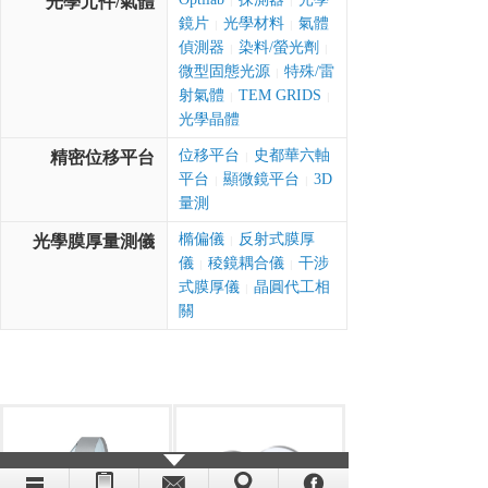
光學元件/氣體
|
|
鏡片
光學材料
氣體
|
|
偵測器
染料/螢光劑
|
|
微型固態光源
特殊/雷
|
射氣體
TEM GRIDS
|
|
光學晶體
位移平台
史都華六軸
精密位移平台
|
平台
顯微鏡平台
3D
|
|
量測
橢偏儀
反射式膜厚
光學膜厚量測儀
|
儀
稜鏡耦合儀
干涉
|
|
式膜厚儀
晶圓代工相
|
關