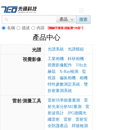
產品
搜索
名稱
描述
內容
【關鍵字搜索:
請點選"內容"】
產品中心
光譜系統
光譜模組
光譜
|
工業相機
科研相機
視覺影像
|
|
視覺影像配件
THz太
|
赫茲
X-Ray檢測
監
|
|
視器
偏振相機
相機
|
|
特性參數測定系統
雙
|
折射量測系統
雷射功率能量量測
雷
雷射/測量工具
|
射光束分析M2量測
雷
|
射波長計
IPG德國光
|
纖雷射
雷射
雷射安
|
|
全防護產品
焊接檢測
|