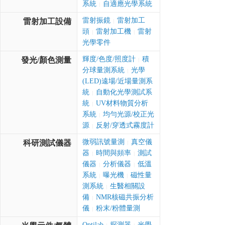
系統
自適應光學系統
|
雷射振鏡
雷射加工
雷射加工設備
|
頭
雷射加工機
雷射
|
|
光學零件
輝度/色度/照度計
積
發光/顏色測量
|
分球量測系統
光學
|
(LED)遠場/近場量測系
統
自動化光學測試系
|
統
UV材料物質分析
|
系統
均勻光源/校正光
|
源
反射/穿透式霧度計
|
微弱訊號量測
真空儀
科研測試儀器
|
器
時間與頻率
測試
|
|
儀器
分析儀器
低溫
|
|
系統
曝光機
磁性量
|
|
測系統
生醫相關設
|
備
NMR核磁共振分析
|
儀
粉末/粉體量測
|
Optilab
探測器
光學