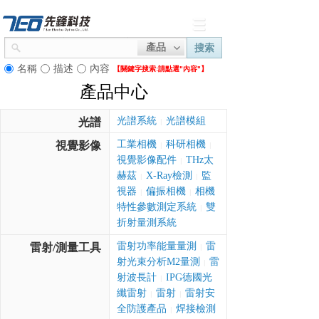
產品
搜索
名稱
描述
內容
【關鍵字搜索:
請點選"內容"】
產品中心
光譜系統
光譜模組
光譜
|
工業相機
科研相機
視覺影像
|
|
視覺影像配件
THz太
|
赫茲
X-Ray檢測
監
|
|
視器
偏振相機
相機
|
|
特性參數測定系統
雙
|
折射量測系統
雷射功率能量量測
雷
雷射/測量工具
|
射光束分析M2量測
雷
|
射波長計
IPG德國光
|
纖雷射
雷射
雷射安
|
|
全防護產品
焊接檢測
|