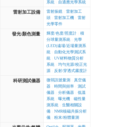
系統
自適應光學系統
|
雷射振鏡
雷射加工
雷射加工設備
|
頭
雷射加工機
雷射
|
|
光學零件
輝度/色度/照度計
積
發光/顏色測量
|
分球量測系統
光學
|
(LED)遠場/近場量測系
統
自動化光學測試系
|
統
UV材料物質分析
|
系統
均勻光源/校正光
|
源
反射/穿透式霧度計
|
微弱訊號量測
真空儀
科研測試儀器
|
器
時間與頻率
測試
|
|
儀器
分析儀器
低溫
|
|
系統
曝光機
磁性量
|
|
測系統
生醫相關設
|
備
NMR核磁共振分析
|
儀
粉末/粉體量測
|
Optilab
探測器
光學