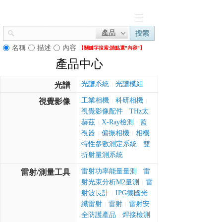
產品
搜索
名稱
描述
內容
【關鍵字搜索:
請點選"內容"】
產品中心
光譜系統
光譜模組
光譜
|
工業相機
科研相機
視覺影像
|
|
視覺影像配件
THz太
|
赫茲
X-Ray檢測
監
|
|
視器
偏振相機
相機
|
|
特性參數測定系統
雙
|
折射量測系統
雷射功率能量量測
雷
雷射/測量工具
|
射光束分析M2量測
雷
|
射波長計
IPG德國光
|
纖雷射
雷射
雷射安
|
|
全防護產品
焊接檢測
|