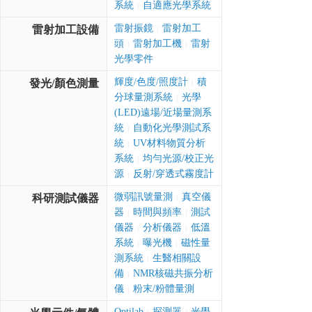
系統
自適應光學系統
|
雷射振鏡
雷射加工
雷射加工設備
|
頭
雷射加工機
雷射
|
|
光學零件
輝度/色度/照度計
積
發光/顏色測量
|
分球量測系統
光學
|
(LED)遠場/近場量測系
統
自動化光學測試系
|
統
UV材料物質分析
|
系統
均勻光源/校正光
|
源
反射/穿透式霧度計
|
微弱訊號量測
真空儀
科研測試儀器
|
器
時間與頻率
測試
|
|
儀器
分析儀器
低溫
|
|
系統
曝光機
磁性量
|
|
測系統
生醫相關設
|
備
NMR核磁共振分析
|
儀
粉末/粉體量測
|
Optilab
探測器
光學