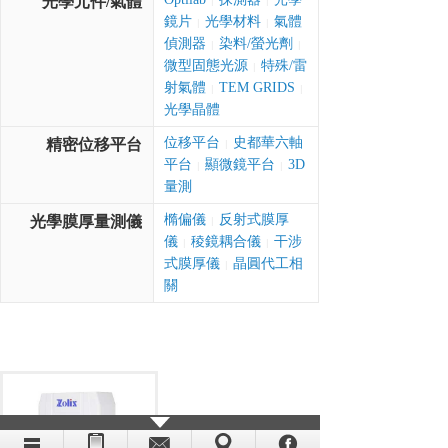
光學元件/氣體
|
|
鏡片
光學材料
氣體
|
|
偵測器
染料/螢光劑
|
|
微型固態光源
特殊/雷
|
射氣體
TEM GRIDS
|
|
光學晶體
位移平台
史都華六軸
精密位移平台
|
平台
顯微鏡平台
3D
|
|
量測
橢偏儀
反射式膜厚
光學膜厚量測儀
|
儀
稜鏡耦合儀
干涉
|
|
式膜厚儀
晶圓代工相
|
關