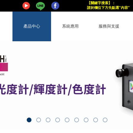
【關鍵字搜索
】
：
請於欄位下方
先點選"內容"
產品中心
系統應用
服務與支援