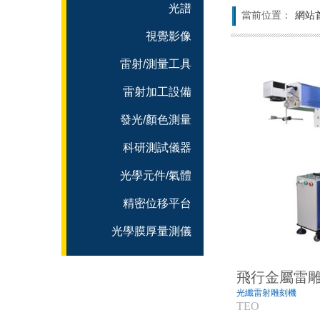
光譜
當前位置：
網站
視覺影像
雷射/測量工具
雷射加工設備
發光/顏色測量
科研測試儀器
光學元件/氣體
精密位移平台
光學膜厚量測儀
飛行金屬雷
光纖雷射雕刻機
TEO