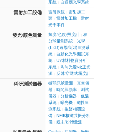
系統
自適應光學系統
|
雷射振鏡
雷射加工
雷射加工設備
|
頭
雷射加工機
雷射
|
|
光學零件
輝度/色度/照度計
積
發光/顏色測量
|
分球量測系統
光學
|
(LED)遠場/近場量測系
統
自動化光學測試系
|
統
UV材料物質分析
|
系統
均勻光源/校正光
|
源
反射/穿透式霧度計
|
微弱訊號量測
真空儀
科研測試儀器
|
器
時間與頻率
測試
|
|
儀器
分析儀器
低溫
|
|
系統
曝光機
磁性量
|
|
測系統
生醫相關設
|
備
NMR核磁共振分析
|
儀
粉末/粉體量測
|
Optilab
探測器
光學