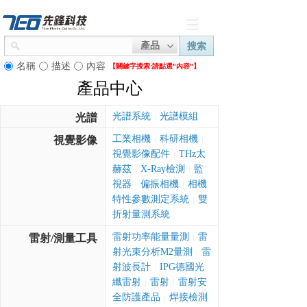
產品
搜索
名稱
描述
內容
【關鍵字搜索:
請點選"內容"】
產品中心
光譜系統
光譜模組
光譜
|
工業相機
科研相機
視覺影像
|
|
視覺影像配件
THz太
|
赫茲
X-Ray檢測
監
|
|
視器
偏振相機
相機
|
|
特性參數測定系統
雙
|
折射量測系統
雷射功率能量量測
雷
雷射/測量工具
|
射光束分析M2量測
雷
|
射波長計
IPG德國光
|
纖雷射
雷射
雷射安
|
|
全防護產品
焊接檢測
|