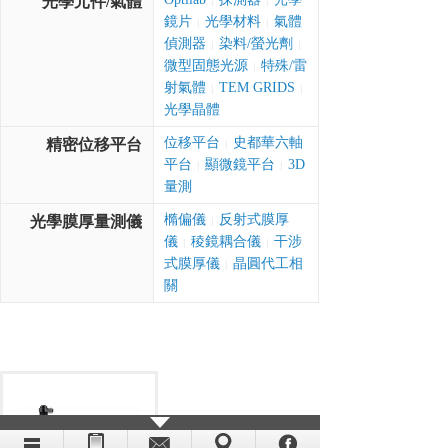
光學元件/氣體
|
|
鏡片
光學材料
氣體
|
|
偵測器
染料/螢光劑
|
|
微型固態光源
特殊/雷
|
射氣體
TEM GRIDS
|
|
光學晶體
位移平台
史都華六軸
精密位移平台
|
平台
顯微鏡平台
3D
|
|
量測
橢偏儀
反射式膜厚
光學膜厚量測儀
|
儀
稜鏡耦合儀
干涉
|
|
式膜厚儀
晶圓代工相
|
關