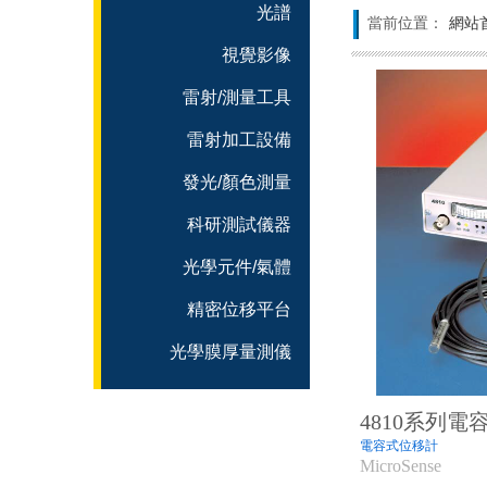
光譜
當前位置：
網站
視覺影像
雷射/測量工具
雷射加工設備
發光/顏色測量
科研測試儀器
光學元件/氣體
精密位移平台
光學膜厚量測儀
4810系列
電容式位移計
MicroSense