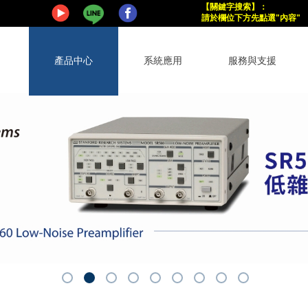
【關鍵字搜索
】
：
請於欄位下方
先點選"內容"
產品中心
系統應用
服務與支援