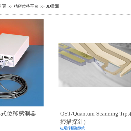
首頁
>>
精密位移平台
>>
3D量測
電容式位移感測器
QST/Quantum Scanning Ti
掃描探針)
磁場掃描顯微鏡