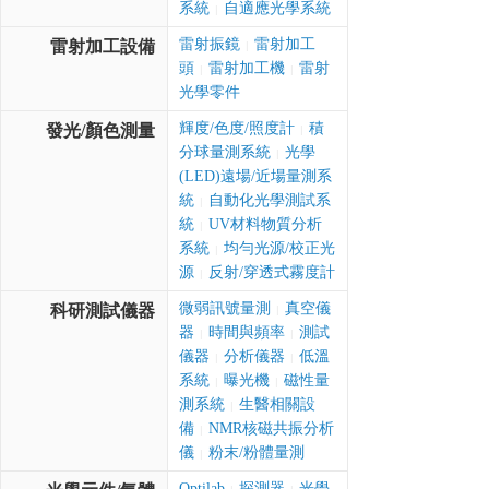
系統
自適應光學系統
|
雷射振鏡
雷射加工
雷射加工設備
|
頭
雷射加工機
雷射
|
|
光學零件
輝度/色度/照度計
積
發光/顏色測量
|
分球量測系統
光學
|
(LED)遠場/近場量測系
統
自動化光學測試系
|
統
UV材料物質分析
|
系統
均勻光源/校正光
|
源
反射/穿透式霧度計
|
微弱訊號量測
真空儀
科研測試儀器
|
器
時間與頻率
測試
|
|
儀器
分析儀器
低溫
|
|
系統
曝光機
磁性量
|
|
測系統
生醫相關設
|
備
NMR核磁共振分析
|
儀
粉末/粉體量測
|
Optilab
探測器
光學