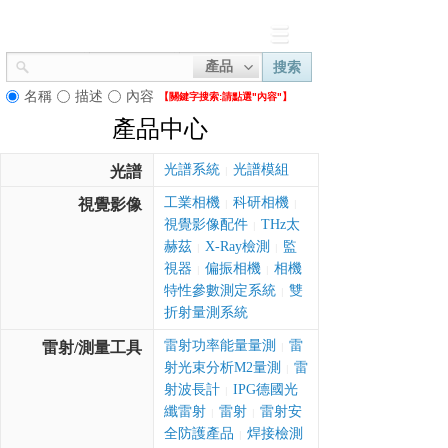
產品
搜索
名稱
描述
內容
【關鍵字搜索:
請點選"內容"】
產品中心
光譜系統
光譜模組
光譜
|
工業相機
科研相機
視覺影像
|
|
視覺影像配件
THz太
|
赫茲
X-Ray檢測
監
|
|
視器
偏振相機
相機
|
|
特性參數測定系統
雙
|
折射量測系統
雷射功率能量量測
雷
雷射/測量工具
|
射光束分析M2量測
雷
|
射波長計
IPG德國光
|
纖雷射
雷射
雷射安
|
|
全防護產品
焊接檢測
|