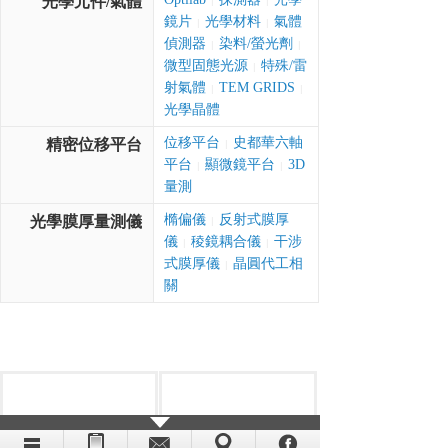
光學元件/氣體
|
|
鏡片
光學材料
氣體
|
|
偵測器
染料/螢光劑
|
|
微型固態光源
特殊/雷
|
射氣體
TEM GRIDS
|
|
光學晶體
位移平台
史都華六軸
精密位移平台
|
平台
顯微鏡平台
3D
|
|
量測
橢偏儀
反射式膜厚
光學膜厚量測儀
|
儀
稜鏡耦合儀
干涉
|
|
式膜厚儀
晶圓代工相
|
關