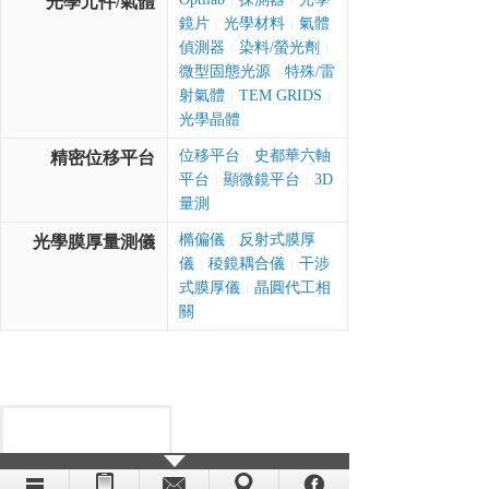
光學元件/氣體
|
|
鏡片
光學材料
氣體
|
|
偵測器
染料/螢光劑
|
|
微型固態光源
特殊/雷
|
射氣體
TEM GRIDS
|
|
光學晶體
位移平台
史都華六軸
精密位移平台
|
平台
顯微鏡平台
3D
|
|
量測
橢偏儀
反射式膜厚
光學膜厚量測儀
|
儀
稜鏡耦合儀
干涉
|
|
式膜厚儀
晶圓代工相
|
關