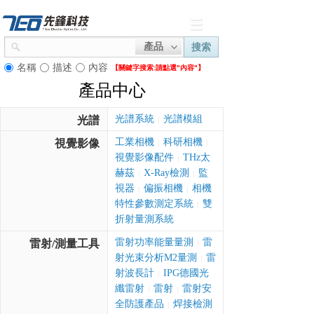
產品
搜索
名稱
描述
內容
【關鍵字搜索:
請點選"內容"】
產品中心
光譜系統
光譜模組
光譜
|
工業相機
科研相機
視覺影像
|
|
視覺影像配件
THz太
|
赫茲
X-Ray檢測
監
|
|
視器
偏振相機
相機
|
|
特性參數測定系統
雙
|
折射量測系統
雷射功率能量量測
雷
雷射/測量工具
|
射光束分析M2量測
雷
|
射波長計
IPG德國光
|
纖雷射
雷射
雷射安
|
|
全防護產品
焊接檢測
|