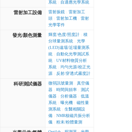
系統
自適應光學系統
|
雷射振鏡
雷射加工
雷射加工設備
|
頭
雷射加工機
雷射
|
|
光學零件
輝度/色度/照度計
積
發光/顏色測量
|
分球量測系統
光學
|
(LED)遠場/近場量測系
統
自動化光學測試系
|
統
UV材料物質分析
|
系統
均勻光源/校正光
|
源
反射/穿透式霧度計
|
微弱訊號量測
真空儀
科研測試儀器
|
器
時間與頻率
測試
|
|
儀器
分析儀器
低溫
|
|
系統
曝光機
磁性量
|
|
測系統
生醫相關設
|
備
NMR核磁共振分析
|
儀
粉末/粉體量測
|
Optilab
探測器
光學