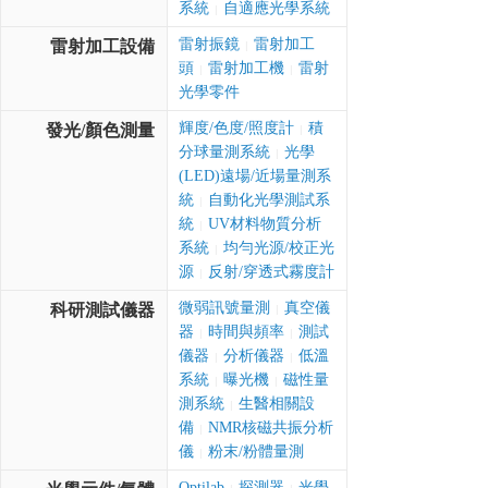
系統
自適應光學系統
|
雷射振鏡
雷射加工
雷射加工設備
|
頭
雷射加工機
雷射
|
|
光學零件
輝度/色度/照度計
積
發光/顏色測量
|
分球量測系統
光學
|
(LED)遠場/近場量測系
統
自動化光學測試系
|
統
UV材料物質分析
|
系統
均勻光源/校正光
|
源
反射/穿透式霧度計
|
微弱訊號量測
真空儀
科研測試儀器
|
器
時間與頻率
測試
|
|
儀器
分析儀器
低溫
|
|
系統
曝光機
磁性量
|
|
測系統
生醫相關設
|
備
NMR核磁共振分析
|
儀
粉末/粉體量測
|
Optilab
探測器
光學