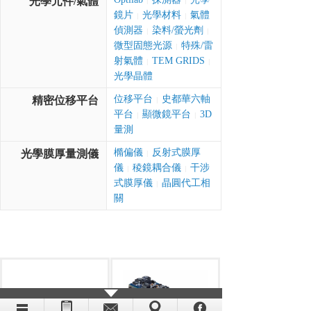
光學元件/氣體
|
|
鏡片
光學材料
氣體
|
|
偵測器
染料/螢光劑
|
|
微型固態光源
特殊/雷
|
射氣體
TEM GRIDS
|
|
光學晶體
位移平台
史都華六軸
精密位移平台
|
平台
顯微鏡平台
3D
|
|
量測
橢偏儀
反射式膜厚
光學膜厚量測儀
|
儀
稜鏡耦合儀
干涉
|
|
式膜厚儀
晶圓代工相
|
關