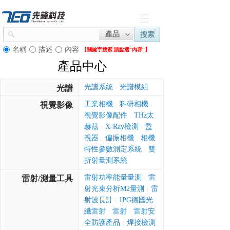
產品
搜索
名稱
描述
內容
【關鍵字搜索:
請點選"內容"】
產品中心
光譜系統
光譜模組
光譜
|
工業相機
科研相機
視覺影像
|
|
視覺影像配件
THz太
|
赫茲
X-Ray檢測
監
|
|
視器
偏振相機
相機
|
|
特性參數測定系統
雙
|
折射量測系統
雷射功率能量量測
雷
雷射/測量工具
|
射光束分析M2量測
雷
|
射波長計
IPG德國光
|
纖雷射
雷射
雷射安
|
|
全防護產品
焊接檢測
|