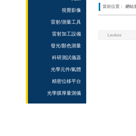
當前位置：
網站
視覺影像
雷射/測量工具
雷射加工設備
Leukos
發光/顏色測量
科研測試儀器
光學元件/氣體
精密位移平台
光學膜厚量測儀