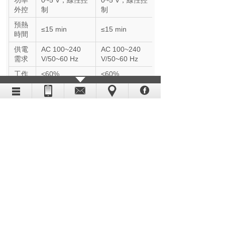
功率
0~5 V，線性控
0~5 V，線性控
外控
制
制
預熱
≤15 min
≤15 min
時間
供電
AC 100~240
AC 100~240
需求
V/50~60 Hz
V/50~60 Hz
工作
<60%
<60%
濕度
RH@25℃
RH@25℃
工作
22~30℃
22~30℃
溫度
冷卻
水循環冷卻
水循環冷卻
方式
紅外線飛秒典型時域分佈30 W/100 kHz