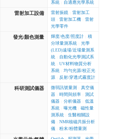
系統
自適應光學系統
|
雷射振鏡
雷射加工
雷射加工設備
|
頭
雷射加工機
雷射
|
|
光學零件
輝度/色度/照度計
積
發光/顏色測量
|
分球量測系統
光學
|
(LED)遠場/近場量測系
統
自動化光學測試系
|
統
UV材料物質分析
|
系統
均勻光源/校正光
|
源
反射/穿透式霧度計
|
微弱訊號量測
真空儀
科研測試儀器
|
器
時間與頻率
測試
|
|
儀器
分析儀器
低溫
|
|
系統
曝光機
磁性量
|
|
測系統
生醫相關設
|
備
NMR核磁共振分析
|
儀
粉末/粉體量測
|
Optilab
探測器
光學