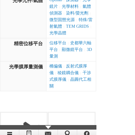
光學元件/氣體
|
|
鏡片
光學材料
氣體
|
|
偵測器
染料/螢光劑
|
|
微型固態光源
特殊/雷
|
射氣體
TEM GRIDS
|
|
光學晶體
位移平台
史都華六軸
精密位移平台
|
平台
顯微鏡平台
3D
|
|
量測
橢偏儀
反射式膜厚
光學膜厚量測儀
|
儀
稜鏡耦合儀
干涉
|
|
式膜厚儀
晶圓代工相
|
關