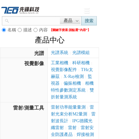
產品
搜索
名稱
描述
內容
【關鍵字搜索:
請點選"內容"】
產品中心
光譜系統
光譜模組
光譜
|
工業相機
科研相機
視覺影像
|
|
視覺影像配件
THz太
|
赫茲
X-Ray檢測
監
|
|
視器
偏振相機
相機
|
|
特性參數測定系統
雙
|
折射量測系統
雷射功率能量量測
雷
雷射/測量工具
|
射光束分析M2量測
雷
|
射波長計
IPG德國光
|
纖雷射
雷射
雷射安
|
|
全防護產品
焊接檢測
|