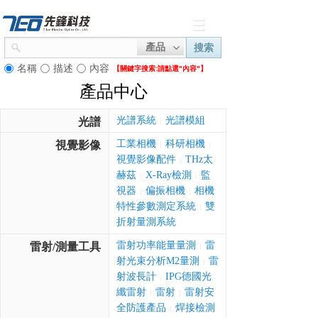
產品
搜索
名稱
描述
內容
【關鍵字搜索:
請點選"內容"】
產品中心
光譜系統
光譜模組
光譜
|
工業相機
科研相機
視覺影像
|
|
視覺影像配件
THz太
|
赫茲
X-Ray檢測
監
|
|
視器
偏振相機
相機
|
|
特性參數測定系統
雙
|
折射量測系統
雷射功率能量量測
雷
雷射/測量工具
|
射光束分析M2量測
雷
|
射波長計
IPG德國光
|
纖雷射
雷射
雷射安
|
|
全防護產品
焊接檢測
|