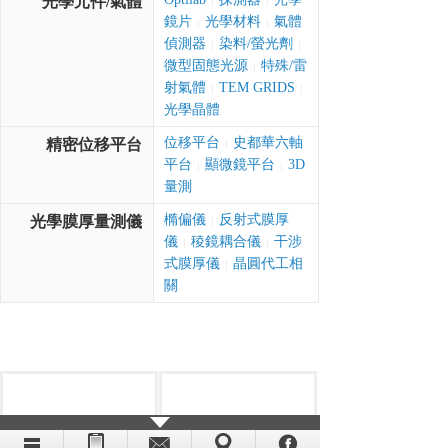
光學元件/氣體
|
|
鏡片
光學材料
氣體
|
|
偵測器
染料/螢光劑
|
|
微型固態光源
特殊/雷
|
射氣體
TEM GRIDS
|
|
光學晶體
位移平台
史都華六軸
精密位移平台
|
平台
顯微鏡平台
3D
|
|
量測
橢偏儀
反射式膜厚
光學膜厚量測儀
|
儀
稜鏡耦合儀
干涉
|
|
式膜厚儀
晶圓代工相
|
關