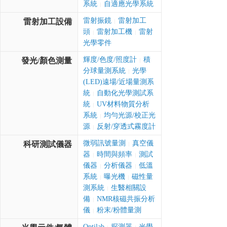
系統
自適應光學系統
|
雷射振鏡
雷射加工
雷射加工設備
|
頭
雷射加工機
雷射
|
|
光學零件
輝度/色度/照度計
積
發光/顏色測量
|
分球量測系統
光學
|
(LED)遠場/近場量測系
統
自動化光學測試系
|
統
UV材料物質分析
|
系統
均勻光源/校正光
|
源
反射/穿透式霧度計
|
微弱訊號量測
真空儀
科研測試儀器
|
器
時間與頻率
測試
|
|
儀器
分析儀器
低溫
|
|
系統
曝光機
磁性量
|
|
測系統
生醫相關設
|
備
NMR核磁共振分析
|
儀
粉末/粉體量測
|
Optilab
探測器
光學