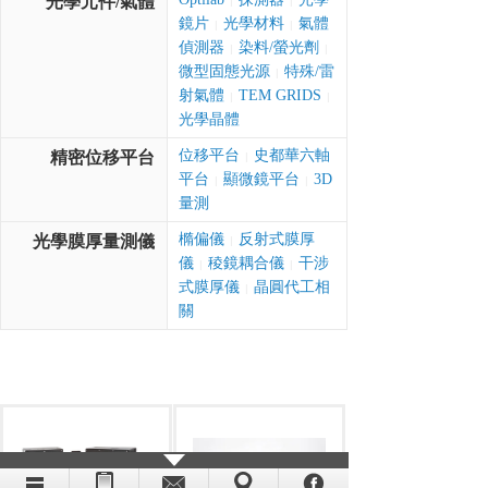
光學元件/氣體
|
|
鏡片
光學材料
氣體
|
|
偵測器
染料/螢光劑
|
|
微型固態光源
特殊/雷
|
射氣體
TEM GRIDS
|
|
光學晶體
位移平台
史都華六軸
精密位移平台
|
平台
顯微鏡平台
3D
|
|
量測
橢偏儀
反射式膜厚
光學膜厚量測儀
|
儀
稜鏡耦合儀
干涉
|
|
式膜厚儀
晶圓代工相
|
關