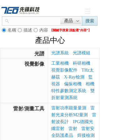
產品
搜索
名稱
描述
內容
【關鍵字搜索:
請點選"內容"】
產品中心
光譜系統
光譜模組
光譜
|
工業相機
科研相機
視覺影像
|
|
視覺影像配件
THz太
|
赫茲
X-Ray檢測
監
|
|
視器
偏振相機
相機
|
|
特性參數測定系統
雙
|
折射量測系統
雷射功率能量量測
雷
雷射/測量工具
|
射光束分析M2量測
雷
|
射波長計
IPG德國光
|
纖雷射
雷射
雷射安
|
|
全防護產品
焊接檢測
|