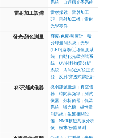
系統
自適應光學系統
|
雷射振鏡
雷射加工
雷射加工設備
|
頭
雷射加工機
雷射
|
|
光學零件
輝度/色度/照度計
積
發光/顏色測量
|
分球量測系統
光學
|
(LED)遠場/近場量測系
統
自動化光學測試系
|
統
UV材料物質分析
|
系統
均勻光源/校正光
|
源
反射/穿透式霧度計
|
微弱訊號量測
真空儀
科研測試儀器
|
器
時間與頻率
測試
|
|
儀器
分析儀器
低溫
|
|
系統
曝光機
磁性量
|
|
測系統
生醫相關設
|
備
NMR核磁共振分析
|
儀
粉末/粉體量測
|
Optilab
探測器
光學